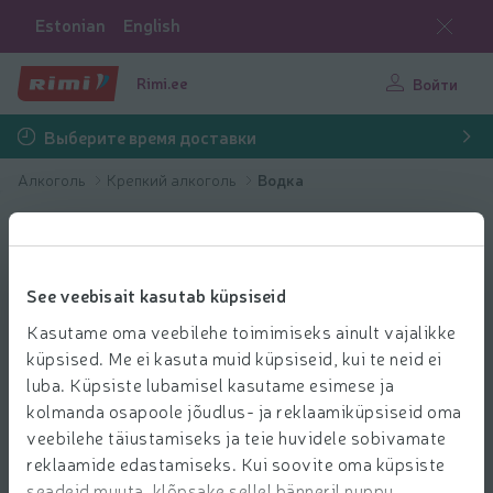
Estonian
English
Rimi.ee
Войти
Выберите время доставки
Алкоголь
Крепкий алкоголь
Водка
See veebisait kasutab küpsiseid
Kasutame oma veebilehe toimimiseks ainult vajalikke
küpsised. Me ei kasuta muid küpsiseid, kui te neid ei
luba. Küpsiste lubamisel kasutame esimese ja
kolmanda osapoole jõudlus- ja reklaamiküpsiseid oma
veebilehe täiustamiseks ja teie huvidele sobivamate
reklaamide edastamiseks. Kui soovite oma küpsiste
seadeid muuta, klõpsake sellel bänneril nuppu