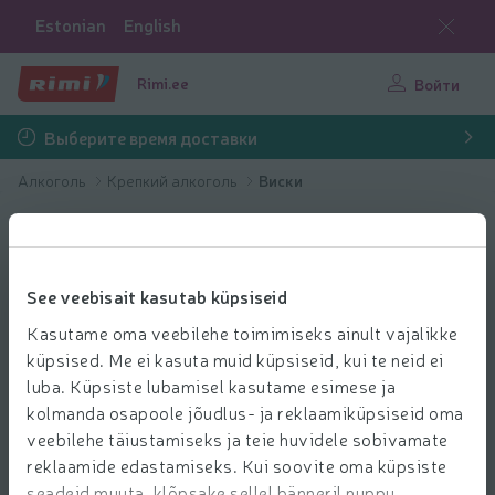
Estonian
English
Rimi.ee
Войти
Выберите время доставки
Алкоголь
Крепкий алкоголь
Виски
See veebisait kasutab küpsiseid
Kasutame oma veebilehe toimimiseks ainult vajalikke
küpsised. Me ei kasuta muid küpsiseid, kui te neid ei
luba. Küpsiste lubamisel kasutame esimese ja
kolmanda osapoole jõudlus- ja reklaamiküpsiseid oma
veebilehe täiustamiseks ja teie huvidele sobivamate
reklaamide edastamiseks. Kui soovite oma küpsiste
seadeid muuta, klõpsake sellel bänneril nuppu