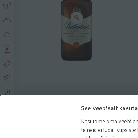
Описание продукта
See veebisait kasuta
Kasutame oma veebilehe 
Основная информация
Рекомендации
te neid ei luba. Küpsis