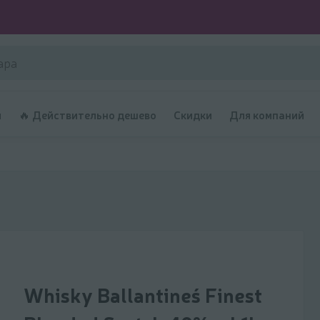
и
🔥 Действительно дешево
Скидки
Для компаний
Whisky Ballantineś Finest