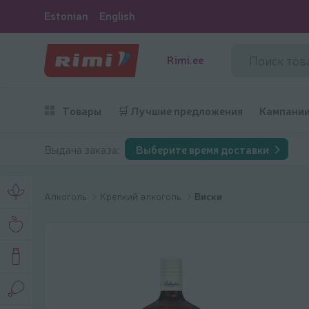
Estonian
English
Rimi.ee
Товары
🛒 Лучшие предложения
Кампани
Выдача заказа:
Выберите время доставки
Алкоголь
Крепкий алкоголь
Виски