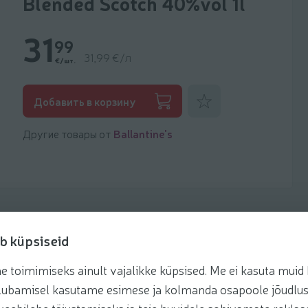
Blended Scotch 40%vol 1l
31
99
31,99 €/л
€/шт.
Добавить к фаворитам
Добавить в корзину
Другие товары от
Ballantine's
b küpsiseid
toimimiseks ainult vajalikke küpsised. Me ei kasuta muid k
Рецепты
te lubamisel kasutame esimese ja kolmanda osapoole jõudlus