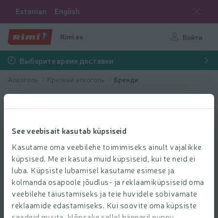
Estonian
English
Rimi.ee
Войти
Выберите время доставки
Алкоголь
Крепкий алкоголь
Бренди
See veebisait kasutab küpsiseid
Kasutame oma veebilehe toimimiseks ainult vajalikke
küpsised. Me ei kasuta muid küpsiseid, kui te neid ei
luba. Küpsiste lubamisel kasutame esimese ja
kolmanda osapoole jõudlus- ja reklaamiküpsiseid oma
veebilehe täiustamiseks ja teie huvidele sobivamate
reklaamide edastamiseks. Kui soovite oma küpsiste
seadeid muuta, klõpsake sellel bänneril nuppu