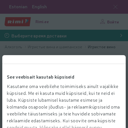
Estonian
English
Rimi.ee
Войти
Выберите время доставки
Алкоголь
Игристые вина и шампанское
Игристое вино
See veebisait kasutab küpsiseid
Kasutame oma veebilehe toimimiseks ainult vajalikke
küpsised. Me ei kasuta muid küpsiseid, kui te neid ei
luba. Küpsiste lubamisel kasutame esimese ja
kolmanda osapoole jõudlus- ja reklaamiküpsiseid oma
veebilehe täiustamiseks ja teie huvidele sobivamate
reklaamide edastamiseks. Kui soovite oma küpsiste
seadeid muuta, klõpsake sellel bänneril nuppu