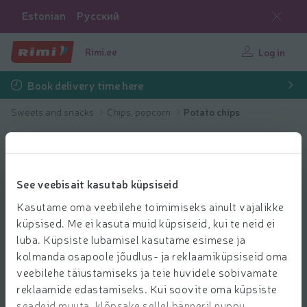
Estonian
Русский
Rimi.ee
Log in
Book delivery time here
Sweets and snacks
Chips, popcorn
Potato chips
See veebisait kasutab küpsiseid
Kasutame oma veebilehe toimimiseks ainult vajalikke
küpsised. Me ei kasuta muid küpsiseid, kui te neid ei
luba. Küpsiste lubamisel kasutame esimese ja
kolmanda osapoole jõudlus- ja reklaamiküpsiseid oma
veebilehe täiustamiseks ja teie huvidele sobivamate
reklaamide edastamiseks. Kui soovite oma küpsiste
seadeid muuta, klõpsake sellel bänneril nuppu