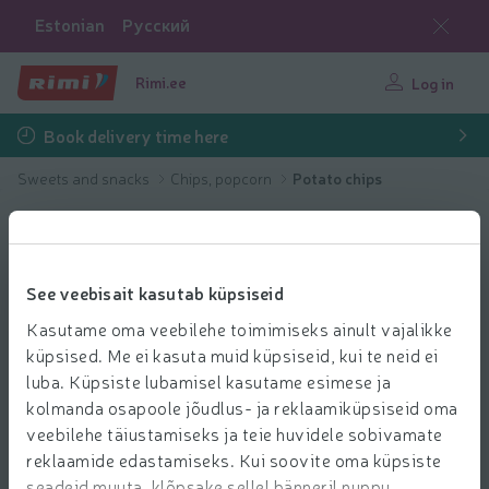
Estonian
Русский
Rimi.ee
Log in
Book delivery time here
Sweets and snacks
Chips, popcorn
Potato chips
See veebisait kasutab küpsiseid
Kasutame oma veebilehe toimimiseks ainult vajalikke
küpsised. Me ei kasuta muid küpsiseid, kui te neid ei
luba. Küpsiste lubamisel kasutame esimese ja
kolmanda osapoole jõudlus- ja reklaamiküpsiseid oma
veebilehe täiustamiseks ja teie huvidele sobivamate
reklaamide edastamiseks. Kui soovite oma küpsiste
seadeid muuta, klõpsake sellel bänneril nuppu