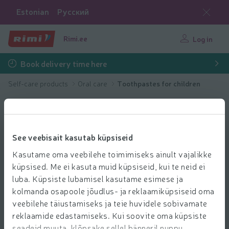
Estonian
Русский
Rimi.ee
Log in
Book delivery time here
Self-care products
Oral care
Toothpastes for children
See veebisait kasutab küpsiseid
Kasutame oma veebilehe toimimiseks ainult vajalikke
küpsised. Me ei kasuta muid küpsiseid, kui te neid ei
luba. Küpsiste lubamisel kasutame esimese ja
kolmanda osapoole jõudlus- ja reklaamiküpsiseid oma
veebilehe täiustamiseks ja teie huvidele sobivamate
reklaamide edastamiseks. Kui soovite oma küpsiste
seadeid muuta, klõpsake sellel bänneril nuppu