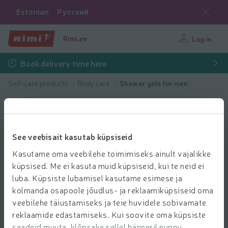
Estonian
Русский
Rimi.ee
Log in
Book delivery time here
Self-care products
Body care
Shower gels for men
See veebisait kasutab küpsiseid
Kasutame oma veebilehe toimimiseks ainult vajalikke
küpsised. Me ei kasuta muid küpsiseid, kui te neid ei
luba. Küpsiste lubamisel kasutame esimese ja
kolmanda osapoole jõudlus- ja reklaamiküpsiseid oma
veebilehe täiustamiseks ja teie huvidele sobivamate
reklaamide edastamiseks. Kui soovite oma küpsiste
seadeid muuta, klõpsake sellel bänneril nuppu