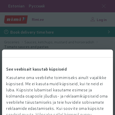
Estonian
Русский
Rimi.ee
Log in
Book delivery time here
Groceries
Sauces, ketchups, mustard and horseradish
Tomato sauces and pastas
See veebisait kasutab küpsiseid
Kasutame oma veebilehe toimimiseks ainult vajalikke
küpsised. Me ei kasuta muid küpsiseid, kui te neid ei
luba. Küpsiste lubamisel kasutame esimese ja
kolmanda osapoole jõudlus- ja reklaamiküpsiseid oma
veebilehe täiustamiseks ja teie huvidele sobivamate
reklaamide edastamiseks. Kui soovite oma küpsiste
seadeid muuta, klõpsake sellel bänneril nuppu