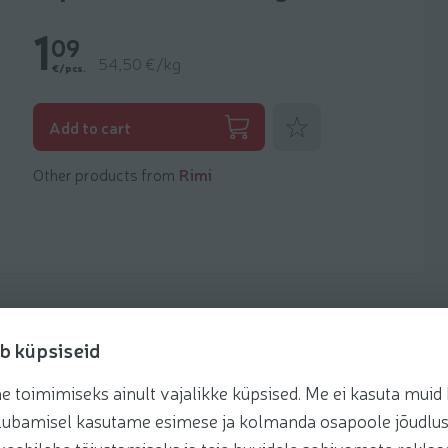
1
09
54,50 €/kg
€/pcs.
Add to favorites
Add to cart
Other products from
Rimi
b küpsiseid
toimimiseks ainult vajalikke küpsised. Me ei kasuta muid k
Recipes
te lubamisel kasutame esimese ja kolmanda osapoole jõudlus