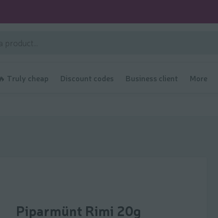
🔥 Truly cheap
Discount codes
Business client
More
Piparmünt Rimi 20g