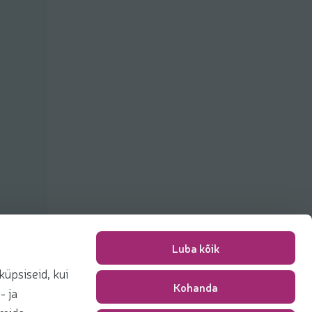
Luba kõik
üpsiseid, kui
Kohanda
Packing fee
0,00 €
- ja
Total
0,00 €