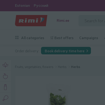
Estonian
Русский
Rimi.ee
All categories
🛒 Best offers
Campaigns
Order delivery:
Book delivery time here
Fruits, vegetables, flowers
Herbs
Herbs