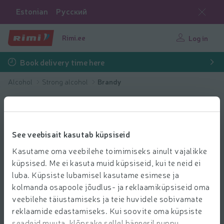
Estonian
Русский
Rimi.ee
Log in
Book delivery time here
Alcohol
Strong alcohol
Brandy
See veebisait kasutab küpsiseid
Kasutame oma veebilehe toimimiseks ainult vajalikke
küpsised. Me ei kasuta muid küpsiseid, kui te neid ei
luba. Küpsiste lubamisel kasutame esimese ja
kolmanda osapoole jõudlus- ja reklaamiküpsiseid oma
veebilehe täiustamiseks ja teie huvidele sobivamate
reklaamide edastamiseks. Kui soovite oma küpsiste
seadeid muuta, klõpsake sellel bänneril nuppu