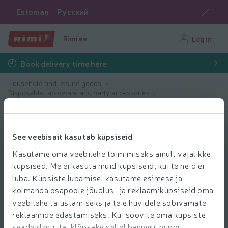
Estonian
Русский
Rimi.ee
Log in
Book delivery time here
Household and leisure goods
Disposable tableware and party accessories
Decorations, balloons
See veebisait kasutab küpsiseid
Kasutame oma veebilehe toimimiseks ainult vajalikke
küpsised. Me ei kasuta muid küpsiseid, kui te neid ei
luba. Küpsiste lubamisel kasutame esimese ja
kolmanda osapoole jõudlus- ja reklaamiküpsiseid oma
veebilehe täiustamiseks ja teie huvidele sobivamate
reklaamide edastamiseks. Kui soovite oma küpsiste
seadeid muuta, klõpsake sellel bänneril nuppu