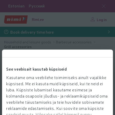
Estonian
Русский
Rimi.ee
Log in
Book delivery time here
Household and leisure goods
Barbecue accessories
Grill accessories
See veebisait kasutab küpsiseid
Kasutame oma veebilehe toimimiseks ainult vajalikke
küpsised. Me ei kasuta muid küpsiseid, kui te neid ei
luba. Küpsiste lubamisel kasutame esimese ja
kolmanda osapoole jõudlus- ja reklaamiküpsiseid oma
veebilehe täiustamiseks ja teie huvidele sobivamate
reklaamide edastamiseks. Kui soovite oma küpsiste
seadeid muuta, klõpsake sellel bänneril nuppu