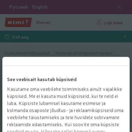
Русский
English
Rimi.ee
Logi sisse
Vali aeg
Külmutatud toidukaubad
Külmutatud köögiviljad, marjad
Külmutatud köögiviljad
Külmutatud
See veebisait kasutab küpsiseid
köögiviljad
Kasutame oma veebilehe toimimiseks ainult vajalikke
küpsised. Me ei kasuta muid küpsiseid, kui te neid ei
luba. Küpsiste lubamisel kasutame esimese ja
Filtreeri tooteid
kolmanda osapoole jõudlus- ja reklaamiküpsiseid oma
veebilehe täiustamiseks ja teie huvidele sobivamate
reklaamide edastamiseks. Kui soovite oma küpsiste
Näita tooteid
20
Sorteeri
seadeid muuta, klõpsake sellel bänneril nuppu