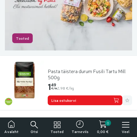
Tooted
Pasta täistera durum Fusili Tartu Mill
500g
1.49 € per tk
1
49
Hind ühiku kohta: 2,98 €/kg
2,98 €/kg
€/tk
Lisa l
Lisa ostukorvi
0
Tähelepanu!
Makaronid täist. Spirali Rimi GreatLife
500g
Otsi
Tooted
Veel
Avaleht
Tarneviis
0,00 €
Tegemist on alkoholiga. Alkohol võib kahjustada teie tervist.