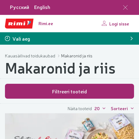
Русский
English
Rimi.ee
Logi sisse
Vali aeg
Kauasäilivad toidukaubad
Makaronid ja riis
Makaronid ja riis
Filtreeri tooteid
Näita tooteid
20
Sorteeri