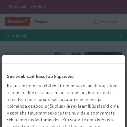
Русский
English
Rimi.ee
Logi sisse
Vali aeg
Loo E-Poe Ärikliendi Konto | Täna Tellid, Täna Saad Kätte | Rim
See veebisait kasutab küpsiseid
Kasutame oma veebilehe toimimiseks ainult vajalikke
küpsised. Me ei kasuta muid küpsiseid, kui te neid ei
luba. Küpsiste lubamisel kasutame esimese ja
Loo ärikliendi konto siit
kolmanda osapoole jõudlus- ja reklaamiküpsiseid oma
veebilehe täiustamiseks ja teie huvidele sobivamate
reklaamide edastamiseks. Kui soovite oma küpsiste
seadeid muuta, klõpsake sellel bänneril nuppu